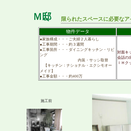
Ｍ邸
限られたスペースに必要なア
物件データ
●家族構成・・・ご夫婦２人暮らし
●工事期間・・・約３週間
●工事箇所・・・ダイニングキッチン・リビ
対面キ
ング
会話の
内装・サッシ取替
ＩＨク
【キッチン：ナショナル・エクシモオー
メイド】
●工事金額・・・約400万
施工前